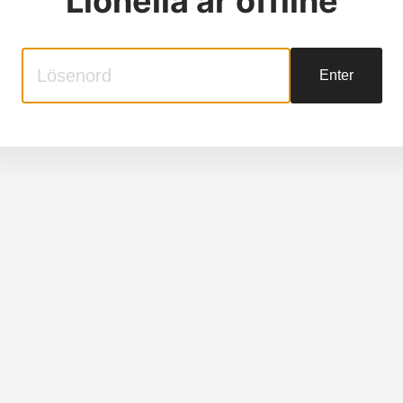
Lionella
är offline
Enter