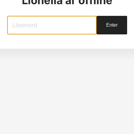
Lionella
är offline
Enter