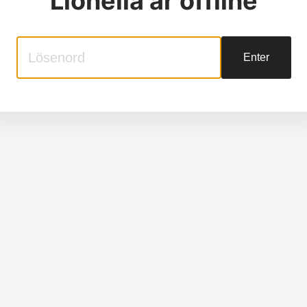
Lionella
är offline
Enter